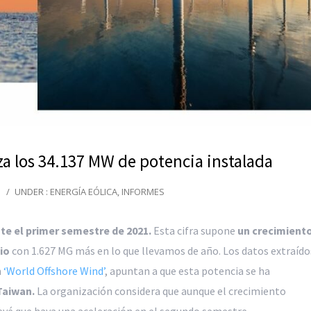
za los 34.137 MW de potencia instalada
/
UNDER :
ENERGÍA EÓLICA
,
INFORMES
te el primer semestre de 2021.
Esta cifra supone
un crecimient
io
con 1.627 MG más en lo que llevamos de año. Los datos extraído
m
‘World Offshore Wind’
, apuntan a que esta potencia se ha
Taiwan.
La organización considera que aunque el crecimiento