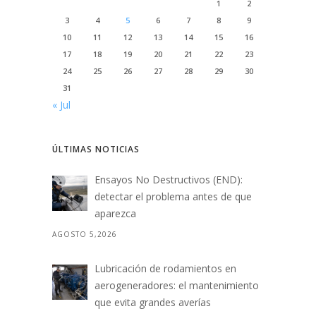
1
2
3
4
5
6
7
8
9
10
11
12
13
14
15
16
17
18
19
20
21
22
23
24
25
26
27
28
29
30
31
« Jul
ÚLTIMAS NOTICIAS
Ensayos No Destructivos (END):
detectar el problema antes de que
aparezca
AGOSTO 5,2026
Lubricación de rodamientos en
aerogeneradores: el mantenimiento
que evita grandes averías