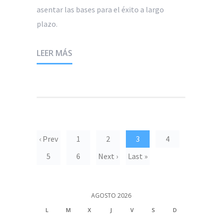
asentar las bases para el éxito a largo
plazo.
LEER MÁS
‹ Prev
1
2
3
4
5
6
Next ›
Last »
AGOSTO 2026
L
M
X
J
V
S
D