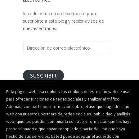
ELECTRÓNICO
Introduce tu correo electrónico para
suscribirte a este blog y recibir avisos de
nuevas entradas.
D
i
r
e
c
SUSCRIBIR
c
i
Esta página web usa cookies Las cookies de este sitio web se usan
ó
para ofrecer funciones de redes sociales y analizar el tráfico.
n
Además, compartimos información sobre el uso que haga del sitio
d
web con nuestros partners de redes sociales, publicidad y análisis
e
web, quienes pueden combinarla con otra información que les haya
c
proporcionado o que hayan recopilado a partir del uso que haya
o
hecho de sus servicios. Usted puede aceptar el acuerdo con