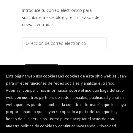
Introduce tu correo electrónico para
suscribirte a este blog y recibir avisos de
nuevas entradas.
D
i
r
e
c
SUSCRIBIR
c
Esta página web usa cookies Las cookies de este sitio web se usan
i
para ofrecer funciones de redes sociales y analizar el tráfico.
ó
Además, compartimos información sobre el uso que haga del sitio
n
web con nuestros partners de redes sociales, publicidad y análisis
d
web, quienes pueden combinarla con otra información que les haya
e
proporcionado o que hayan recopilado a partir del uso que haya
c
hecho de sus servicios. Usted puede aceptar el acuerdo con
© Altertec 2020 -
o
Política de Privacidad
-
Aviso Legal
-
Canal de
nuestra política de cookies y continuar navegando.
Privacidad
.
r