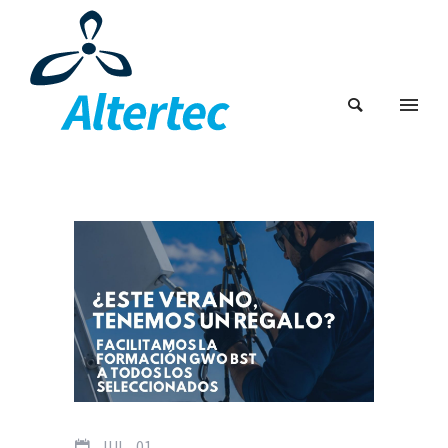
JUL
01