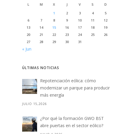
L
M
X
J
V
S
D
1
2
3
4
5
6
7
8
9
10
11
12
13
14
15
16
17
18
19
20
21
22
23
24
25
26
27
28
29
30
31
« Jun
ÚLTIMAS NOTICIAS
Repotenciación eólica: cómo
modernizar un parque para producir
más energía
JULIO 15,2026
¿Por qué la formación GWO BST
abre puertas en el sector eólico?