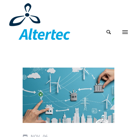
NOV
06