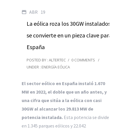
ABR
19
La eólica roza los 30GW instalados y
se convierte en un pieza clave para
España
POSTED BY : ALTERTEC
/
0 COMMENTS
/
UNDER :
ENERGÍA EÓLICA
El sector eólico en España instaló 1.670
MW en 2022, el doble que un año antes,
y
una cifra que sitúa a la eólica con casi
30GW al alcanzar los 29.813 MW de
potencia instalada.
Esta potencia se divide
en 1.345 parques eólicos y 22.042