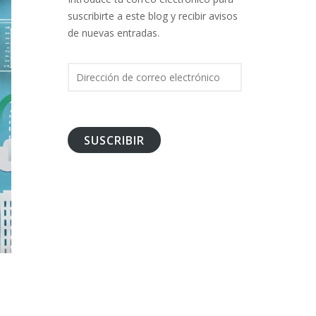
suscribirte a este blog y recibir avisos
de nuevas entradas.
D
i
r
e
c
SUSCRIBIR
c
i
ó
n
d
e
c
o
r
r