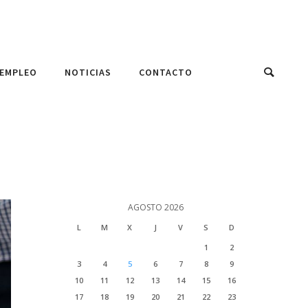
EMPLEO
NOTICIAS
CONTACTO
AGOSTO 2026
L
M
X
J
V
S
D
1
2
3
4
5
6
7
8
9
10
11
12
13
14
15
16
17
18
19
20
21
22
23