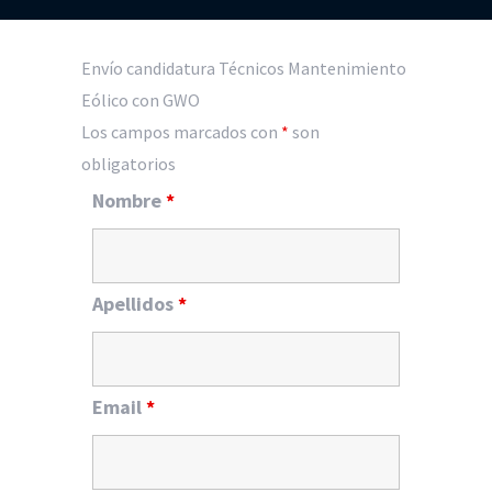
Envío candidatura Técnicos Mantenimiento
Eólico con GWO
Los campos marcados con
*
son
obligatorios
Nombre
*
Apellidos
*
Email
*