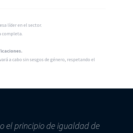
a líder en el sector.
a completa.
ficaciones.
evará a cabo sin sesgos de género, respetando el
o el principio de igualdad de