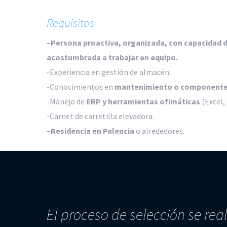
Requisitos
–
Persona proactiva, organizada, con capacidad d
acostumbrada a trabajar en equipo.
-Experiencia en gestión de almacén.
-Conocimientos en
mantenimiento o componentes
-Manejo de
ERP y herramientas ofimáticas
(Excel, 
-Carnet de carretilla elevadora.
–
Residencia en Palencia
o alrededores.
El proceso de selección se rea