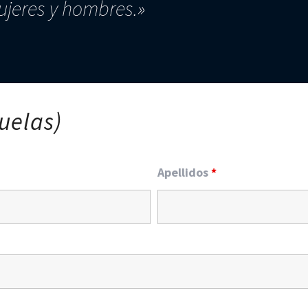
ujeres y hombres.»
uelas)
Apellidos
*