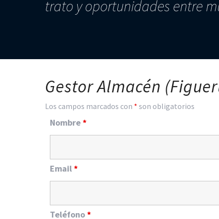
trato y oportunidades entre m
Gestor Almacén (Figuer
Los campos marcados con
*
son obligatorios
Nombre
*
Email
*
Teléfono
*