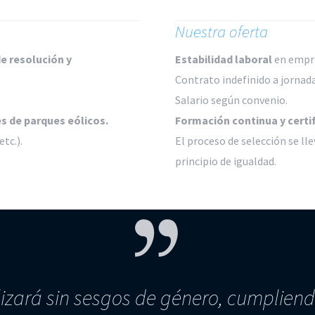
Nuestra oferta
e resolución y
Estabilidad laboral
en empres
Contrato indefinido a jornad
Salario según convenio.
 de parques eólicos.
Formación continua y certi
etc.).
El proceso de selección se ll
principio de igualdad.
lizará sin sesgos de género, cumpliend