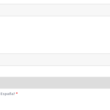
n España?
*